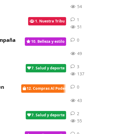
54
1
1
respuesta
1. Nuestra Tribu
51
ampaña
0
0
respuestas
10. Belleza y estilo
49
3
3
respuestas
7. Salud y deporte
137
en
0
0
respuestas
12. Compras Al Poder
43
2
2
respuestas
7. Salud y deporte
55
0
0
respuestas