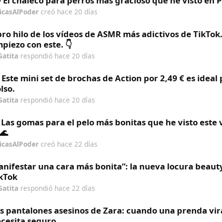
 El chaleco para perros más gracioso que he visto en 
icasAlPoder
creó
hace 20 días
ro hilo de los vídeos de ASMR más adictivos de TikTok
piezo con este. 👇
Gatita
respondió
hace 20 días
 Este mini set de brochas de Action por 2,49 € es ideal 
lso.
Gatita
respondió
hace 20 días
 Las gomas para el pelo más bonitas que he visto este
🌊
icasAlPoder
creó
hace 22 días
nifestar una cara más bonita”: la nueva locura beaut
kTok
Gatita
respondió
hace 22 días
s pantalones asesinos de Zara: cuando una prenda vira
cesita seguro