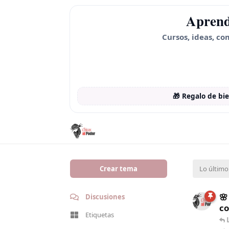
Aprend
Cursos, ideas, co
🎁 Regalo de bi
Crear tema
Lo último
🌸
Discusiones
co
Etiquetas