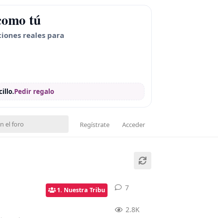
como tú
ciones reales para
illo.
Pedir regalo
Regístrate
Acceder
7
7
respuestas
1. Nuestra Tribu
2.8K