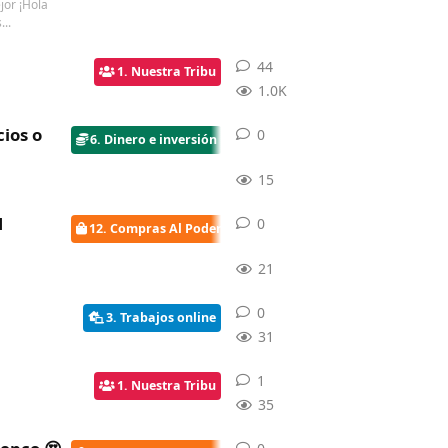
jor ¡Hola
...
44
44
respuestas
1. Nuestra Tribu
1.0K
cios o
0
0
respuestas
6. Dinero e inversión
15
1
0
0
respuestas
12. Compras Al Poder
21
0
0
respuestas
3. Trabajos online
31
1
1
respuesta
1. Nuestra Tribu
35