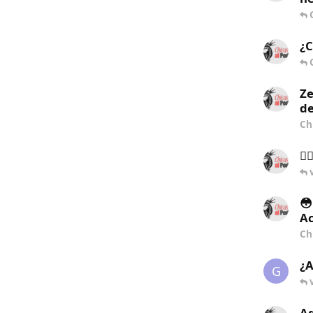
¿C
Ze
de
Ch
🏋
😳
Ac
Ch
¿A
G
Aq