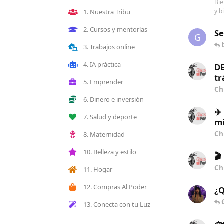
Bie
y b
1. Nuestra Tribu
2. Cursos y mentorías
S
G
3. Trabajos online
4. IA práctica
DE
tr
5. Emprender
Ch
6. Dinero e inversión
✈️
7. Salud y deporte
mi
Ch
8. Maternidad
10. Belleza y estilo
🎬
Ch
11. Hogar
12. Compras Al Poder
¿Q
13. Conecta con tu Luz