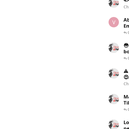
🐟
Ch
Ab
V
Em
😳
bo
⚠️
😍
Ch
Ma
Ti
Lo
ne