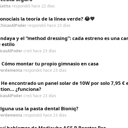
Gatita
respondió
hace 22 días
onocíais la teoría de la línea verde? 😂💚
ChicasAlPoder
respondió
hace 23 días
ndaya y el “method dressing”: cada estreno es una c
 estilo
icasAlPoder
creó
hace 23 días
️‍♀️ Cómo montar tu propio gimnasio en casa
verdementa
respondió
hace 23 días
 He encontrado un panel solar de 10W por solo 7,95 € 
tion... ¿funciona?
icasAlPoder
creó
hace 23 días
lguna usa la pasta dental Bioniq?
verdementa
respondió
hace 23 días
uí hablamos de Medicube AGE-R Booster Pro