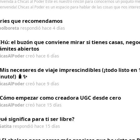
nvenida a Chicas al Poder Este es nuestro rincón para conocernos un poquito me
ienvenida! Chicas al Poder es un espacio para hablar de las cosas que nos interes
eries que recomendamos
bolboreta
respondió
hace 4 días
Hú: el buzón que conviene mirar si tienes casas, nego
ámites abiertos
icasAlPoder
creó
hace 6 días
 Mis neceseres de viaje imprescindibles (¡todo listo en 
nuto!) 🧳✨
icasAlPoder
creó
hace 9 días
 Cómo empezar como creadora UGC desde cero
icasAlPoder
creó
hace 15 días
ué significa para ti ser libre?
Gatita
respondió
hace 15 días