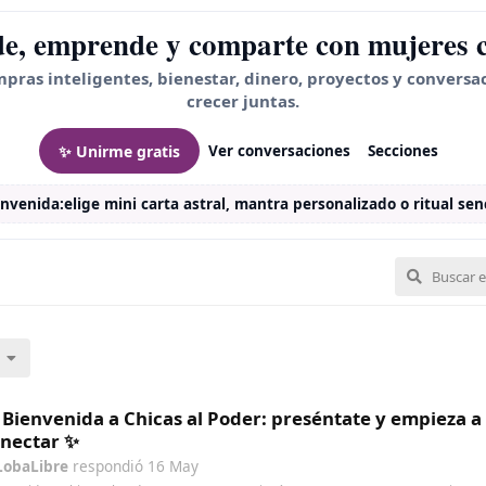
e, emprende y comparte con mujeres 
mpras inteligentes, bienestar, dinero, proyectos y conversa
crecer juntas.
✨ Unirme gratis
Ver conversaciones
Secciones
envenida:
elige mini carta astral, mantra personalizado o ritual senc
 Bienvenida a Chicas al Poder: preséntate y empieza a
nectar ✨
LobaLibre
respondió
16 May