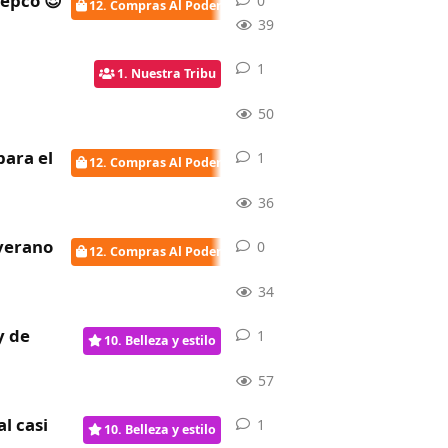
Pepco 😍
0
0
respuestas
12. Compras Al Poder
39
.
1
1
respuesta
1. Nuestra Tribu
50
para el
1
1
respuesta
12. Compras Al Poder
36
 verano
0
0
respuestas
12. Compras Al Poder
34
y de
1
1
respuesta
10. Belleza y estilo
57
l casi
1
1
respuesta
10. Belleza y estilo