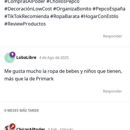
#ComprasAlPoder #ChollosPepco
#DecoraciónLowCost #OrganizaBonito #PepcoEspaña
#TikTokRecomienda #RopaBarata #HogarConEstilo
#ReviewProductos
Responder
LobaLibre
L
4 de Ago de 2025
Me gusta mucho la ropa de bebes y niños que tienen,
más que la de Primark
Responder
6 MESES
MÁS TARDE
ChicasAlPoder
5 Feb
Editado