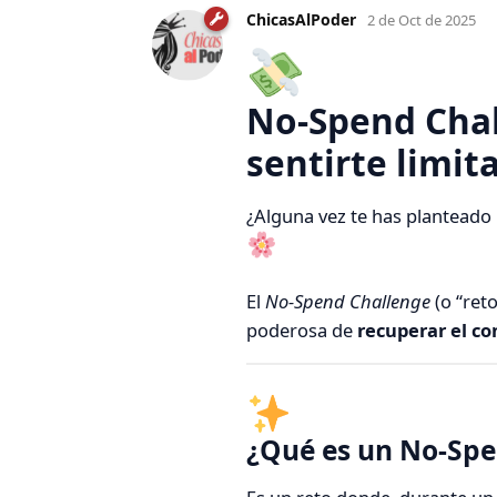
ChicasAlPoder
2 de Oct de 2025
No-Spend Chal
sentirte limit
¿Alguna vez te has planteado
El
No-Spend Challenge
(o “ret
poderosa de
recuperar el co
¿Qué es un No-Spe