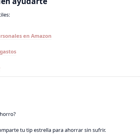
den ayudarte
iles:
personales en Amazon
 gastos
o
ahorro?
parte tu tip estrella para ahorrar sin sufrir.