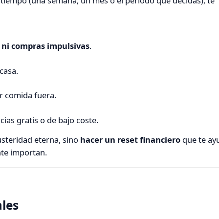
 tiempo (una semana, un mes o el periodo que decidas), te
 ni compras impulsivas
.
casa.
r comida fuera.
cias gratis o de bajo coste.
usteridad eterna, sino
hacer un reset financiero
que te ay
te importan.
ales