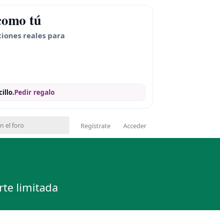
como tú
ciones reales para
illo.
Pedir regalo
Regístrate
Acceder
rte limitada