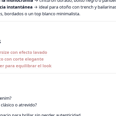
n la monocromía
→ cinturón dorado, bolso negro o pañuelo
cia instantánea
→ ideal para otoño con trench y bailarinas
s, bordados o un top blanco minimalista.
s
size con efecto lavado
lto con corte elegante
r para equilibrar el look
denim?
clásico o atrevido?
pacio para brillar sin perder autenticidad.