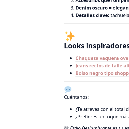
Accesorios que rompa
Denim oscuro = elegan
Detalles clave:
tachuela
Looks inspiradore
Chaqueta vaquera over
Jeans rectos de talle a
Bolso negro tipo shoppe
Cuéntanos:
¿Te atreves con el total 
¿Prefieres un toque más 
🩵
Estilo Deslumbrante
es tu es