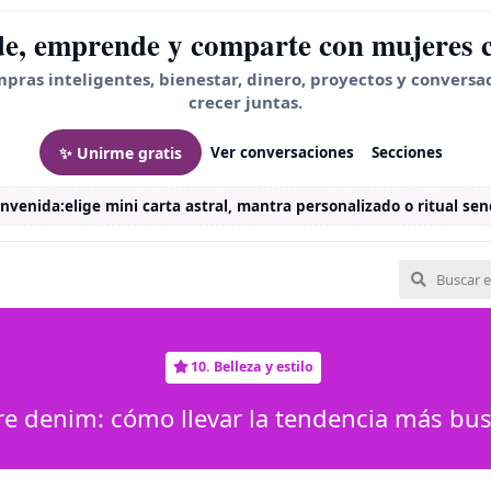
e, emprende y comparte con mujeres 
mpras inteligentes, bienestar, dinero, proyectos y conversa
crecer juntas.
✨ Unirme gratis
Ver conversaciones
Secciones
envenida:
elige mini carta astral, mantra personalizado o ritual senc
10. Belleza y estilo
e denim: cómo llevar la tendencia más bu