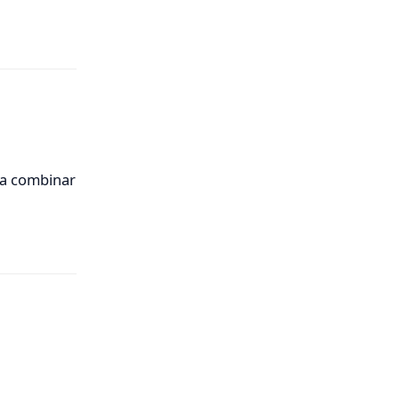
Responder
ra combinar
Responder