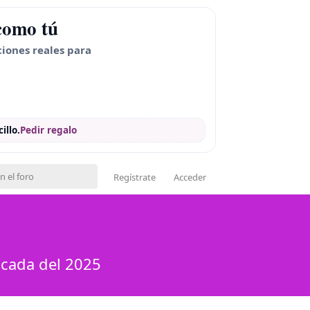
como tú
ciones reales para
illo.
Pedir regalo
Regístrate
Acceder
scada del 2025