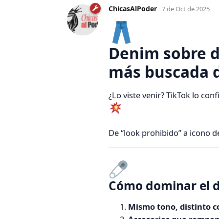
ChicasAlPoder
7 de Oct de 2025
Denim sobre d
más buscada de
¿Lo viste venir? TikTok lo conf
De “look prohibido” a icono d
Cómo dominar el do
Mismo tono, distinto c