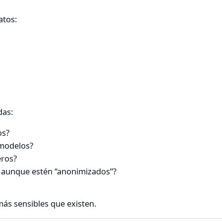
atos:
das:
os?
 modelos?
eros?
r aunque estén “anonimizados”?
más sensibles que existen.