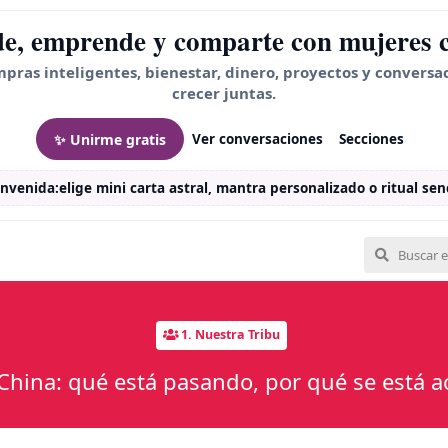
e, emprende y comparte con mujeres 
mpras inteligentes, bienestar, dinero, proyectos y conversa
crecer juntas.
✨ Unirme gratis
Ver conversaciones
Secciones
envenida:
elige mini carta astral, mantra personalizado o ritual senc
1. Nuestra Tribu
China: qué está pasando, por qué se está a