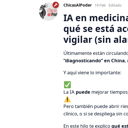
ChicasAlPoder
19 Feb
Editado
IA en medicin
qué se está a
vigilar (sin a
Últimamente están circuland
“diagnosticando” en China
,
Y aquí viene lo importante:
La IA
puede
mejorar tiempos,
Pero también puede abrir ries
clínico, o si se despliega sin c
En este hilo te explico
qué es