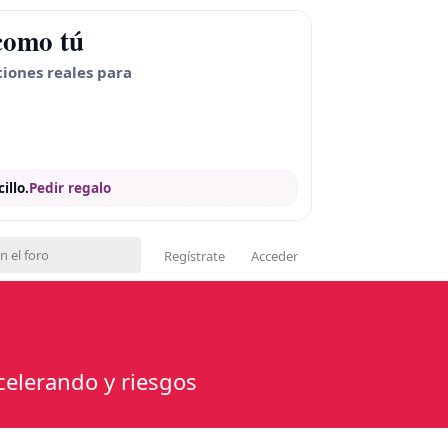
como tú
ciones reales para
illo.
Pedir regalo
Regístrate
Acceder
celerando y riesgos