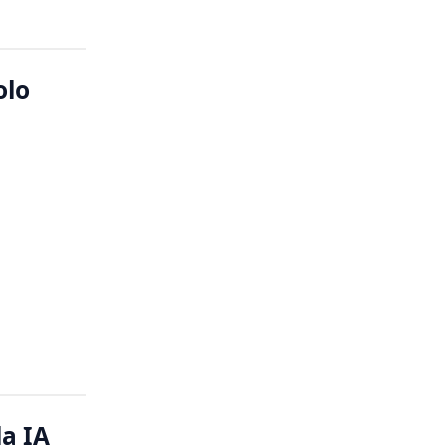
olo
la IA