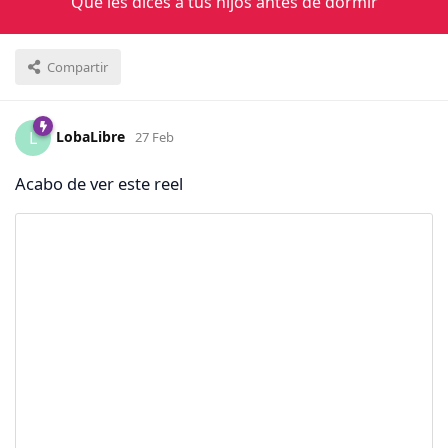
Que les dices a tus hijos antes de dormir
Compartir
LobaLibre
L
27 Feb
Acabo de ver este reel