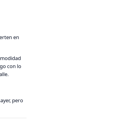
erten en
 comodidad
go con lo
lle.
ayer, pero