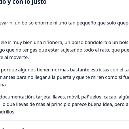
o y con lo justo
llevar ni un bolso enorme ni uno tan pequeño que solo que
suele ir muy bien una riñonera, un bolso bandolera o un bo
go que no tengas que estar sujetando todo el rato, que pu
e al moverte.
 porque algunos tienen normas bastante estrictas con el 
r antes para no llegar a la puerta y que te miren como si fu
ina.
o: documentación, tarjeta, llaves, móvil, pañuelos, cacao, al
o que llevas de más al principio parece buena idea, pero al 
drillos.