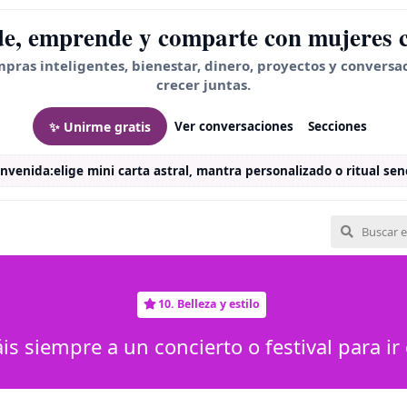
e, emprende y comparte con mujeres 
mpras inteligentes, bienestar, dinero, proyectos y conversa
crecer juntas.
✨ Unirme gratis
Ver conversaciones
Secciones
envenida:
elige mini carta astral, mantra personalizado o ritual senc
10. Belleza y estilo
áis siempre a un concierto o festival para i