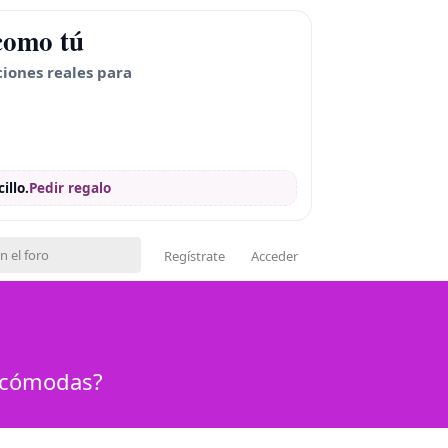
como tú
ciones reales para
illo.
Pedir regalo
Regístrate
Acceder
r cómodas?