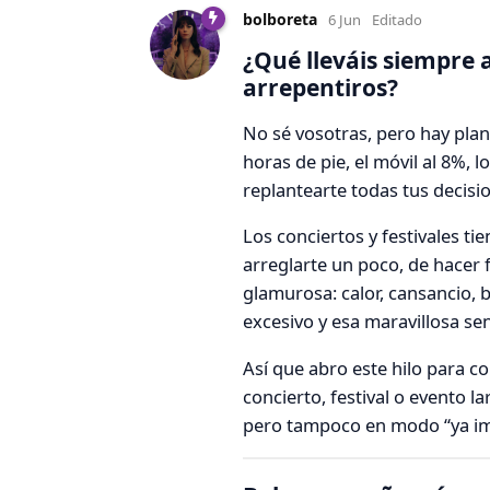
bolboreta
6 Jun
Editado
¿Qué lleváis siempre 
arrepentiros?
No sé vosotras, pero hay plan
horas de pie, el móvil al 8%,
replantearte todas tus decisi
Los conciertos y festivales ti
arreglarte un poco, de hacer
glamurosa: calor, cansancio,
excesivo y esa maravillosa se
Así que abro este hilo para c
concierto, festival o evento l
pero tampoco en modo “ya impr