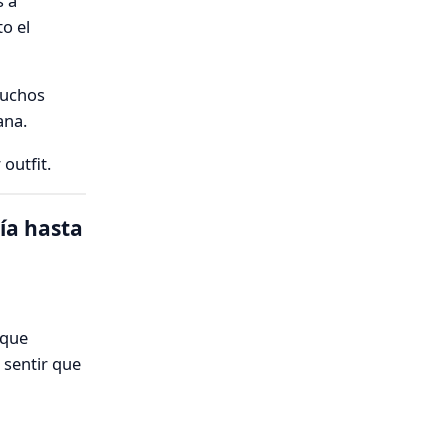
s a
o el
muchos
ana.
outfit.
ía hasta
rque
 sentir que