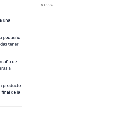
Ahora
pa una
lso pequeño
edas tener
tamaño de
eras a
gún producto
final de la