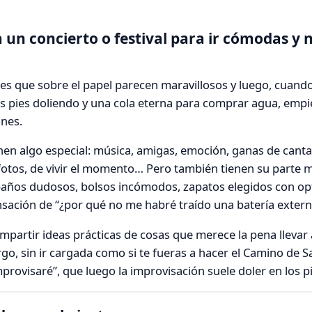
a un concierto o festival para ir cómodas y 
es que sobre el papel parecen maravillosos y luego, cuando 
 los pies doliendo y una cola eterna para comprar agua, empi
ones.
enen algo especial: música, amigas, emoción, ganas de canta
 fotos, de vivir el momento… Pero también tienen su parte
 baños dudosos, bolsos incómodos, zapatos elegidos con o
nsación de “¿por qué no me habré traído una batería extern
ompartir ideas prácticas de cosas que merece la pena llevar
argo, sin ir cargada como si te fueras a hacer el Camino de S
ovisaré”, que luego la improvisación suele doler en los pi