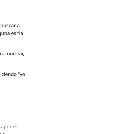
 buscar a
guna es “la
al nuclear,
diciendo “yo
 tapones