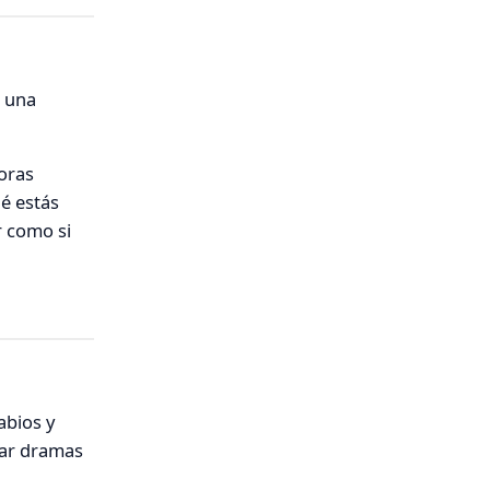
n una
horas
é estás
r como si
abios y
ntar dramas