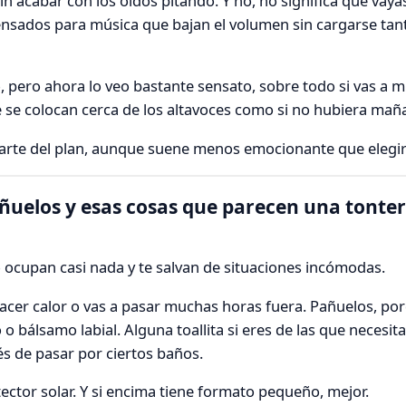
n acabar con los oídos pitando. Y no, no significa que vaya
nsados para música que bajan el volumen sin cargarse tant
, pero ahora lo veo bastante sensato, sobre todo si vas a 
ue se colocan cerca de los altavoces como si no hubiera mañ
parte del plan, aunque suene menos emocionante que elegir 
ñuelos y esas cosas que parecen una tonter
ocupan casi nada y te salvan de situaciones incómodas.
hacer calor o vas a pasar muchas horas fuera. Pañuelos, po
o bálsamo labial. Alguna toallita si eres de las que necesita
s de pasar por ciertos baños.
rotector solar. Y si encima tiene formato pequeño, mejor.