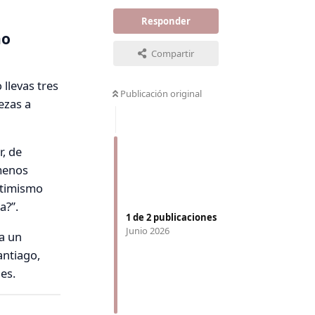
Responder
no
Compartir
llevas tres
Publicación original
ezas a
r, de
 menos
ptimismo
a?”.
1
de
2
publicaciones
Junio 2026
 a un
antiago,
es.