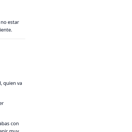
 no estar
iente.
, quien va
er
cabas con
venir muy