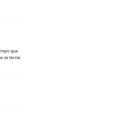
Responder
compis que
 se tercie.
Responder