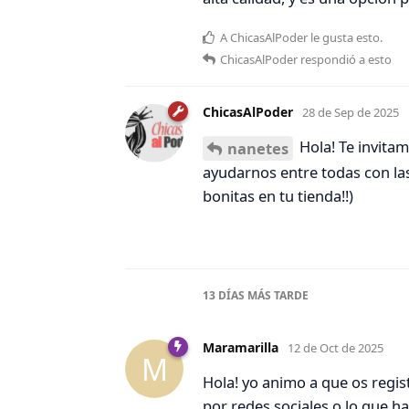
A
ChicasAlPoder
le gusta esto
.
ChicasAlPoder
respondió a esto
ChicasAlPoder
28 de Sep de 2025
Hola! Te invitam
nanetes
ayudarnos entre todas con las
bonitas en tu tienda!!)
13 DÍAS
MÁS TARDE
Maramarilla
12 de Oct de 2025
M
Hola! yo animo a que os regis
por redes sociales o lo que ha