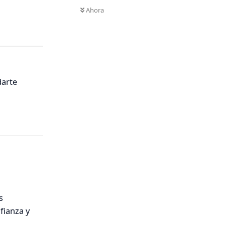
Ahora
darte
Responder
s
fianza y