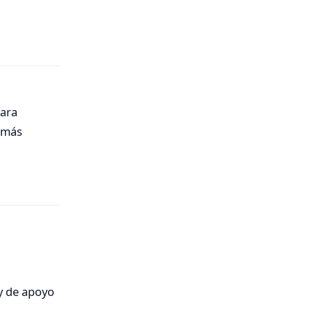
Responder
para
s más
Responder
 y de apoyo