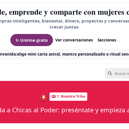
e, emprende y comparte con mujeres 
mpras inteligentes, bienestar, dinero, proyectos y conversa
crecer juntas.
✨ Unirme gratis
Ver conversaciones
Secciones
envenida:
elige mini carta astral, mantra personalizado o ritual senc
1. Nuestra Tribu
da a Chicas al Poder: preséntate y empieza 