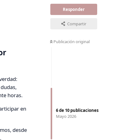
Responder
Compartir
Publicación original
or
 verdad:
 dudas,
te horas.
rticipar en
6
de
10
publicaciones
Mayo 2026
emos, desde
.