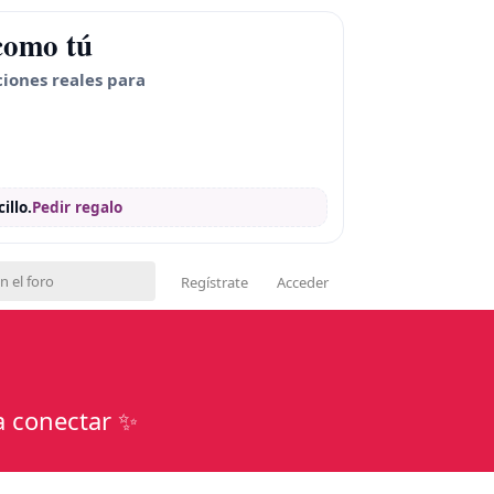
como tú
ciones reales para
illo.
Pedir regalo
Regístrate
Acceder
a conectar ✨