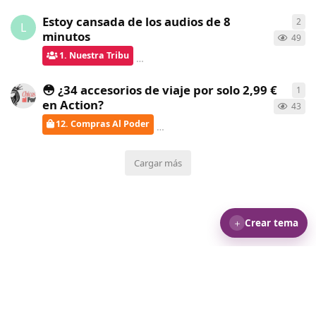
Estoy cansada de los audios de 8
2
2
re
L
minutos
49
1. Nuestra Tribu
verdementa
respondió
hace 25 días
😳 ¿34 accesorios de viaje por solo 2,99 €
1
1
re
en Action?
43
12. Compras Al Poder
verdementa
respondió
hace 25 
Cargar más
＋
Crear tema