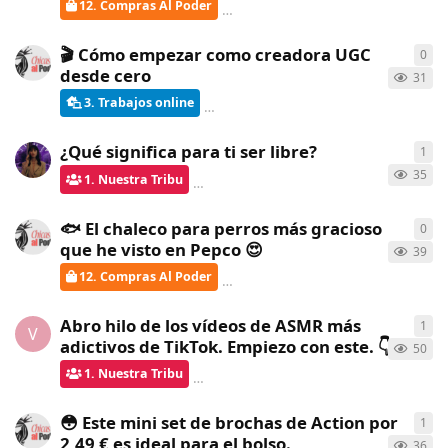
12. Compras Al Poder
ChicasAlPoder
creó
hace 9 días
🎬 Cómo empezar como creadora UGC
0
0
re
desde cero
31
3. Trabajos online
ChicasAlPoder
creó
hace 16 días
¿Qué significa para ti ser libre?
1
1
re
35
1. Nuestra Tribu
Gatita
respondió
hace 16 días
🐟 El chaleco para perros más gracioso
0
0
re
que he visto en Pepco 😍
39
12. Compras Al Poder
ChicasAlPoder
creó
hace 20 días
Abro hilo de los vídeos de ASMR más
1
1
re
V
adictivos de TikTok. Empiezo con este. 👇
50
1. Nuestra Tribu
Gatita
respondió
hace 21 días
😳 Este mini set de brochas de Action por
1
1
re
2,49 € es ideal para el bolso.
36