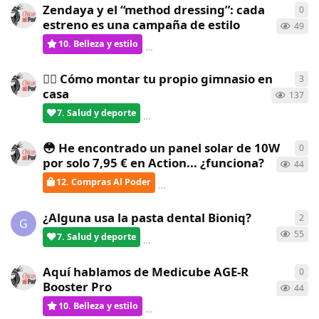
Zendaya y el “method dressing”: cada
0
0
re
estreno es una campaña de estilo
49
10. Belleza y estilo
ChicasAlPoder
creó
hace 24 días
🏋️‍♀️ Cómo montar tu propio gimnasio en
3
3
re
casa
137
7. Salud y deporte
verdementa
respondió
hace 24 día
😳 He encontrado un panel solar de 10W
0
0
re
por solo 7,95 € en Action... ¿funciona?
44
12. Compras Al Poder
ChicasAlPoder
creó
hace 24 días
¿Alguna usa la pasta dental Bioniq?
2
2
re
G
55
7. Salud y deporte
verdementa
respondió
hace 24 día
Aquí hablamos de Medicube AGE-R
0
0
re
Booster Pro
44
10. Belleza y estilo
ChicasAlPoder
creó
hace 25 días