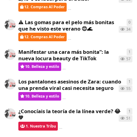
12. Compras Al Poder
Gatita
respondió
hace 21 días
⚠️ Las gomas para el pelo más bonitas
0
0
re
que he visto este verano 😍🌊
34
12. Compras Al Poder
ChicasAlPoder
creó
hace 22 días
Manifestar una cara más bonita”: la
1
1
re
nueva locura beauty de TikTok
57
10. Belleza y estilo
Gatita
respondió
hace 22 días
Los pantalones asesinos de Zara: cuando
1
1
re
una prenda viral casi necesita seguro
55
10. Belleza y estilo
Gatita
respondió
hace 22 días
¿Conocíais la teoría de la línea verde? 😂
1
1
re
💚
51
1. Nuestra Tribu
ChicasAlPoder
respondió
hace 23 dí