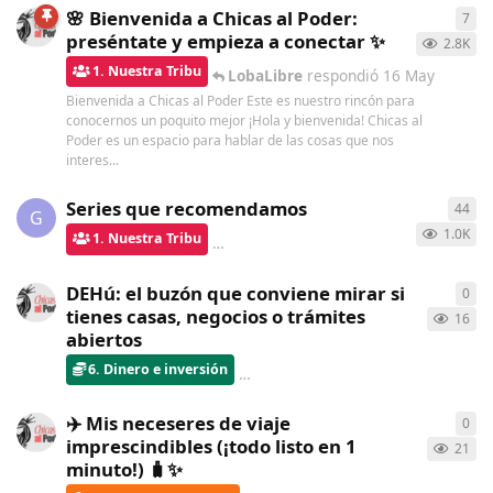
🌸 Bienvenida a Chicas al Poder:
7
7
re
preséntate y empieza a conectar ✨
2.8K
1. Nuestra Tribu
LobaLibre
respondió
16 May
Bienvenida a Chicas al Poder Este es nuestro rincón para
conocernos un poquito mejor ¡Hola y bienvenida! Chicas al
Poder es un espacio para hablar de las cosas que nos
interes...
Series que recomendamos
44
44
r
G
1.0K
1. Nuestra Tribu
bolboreta
respondió
hace 5 días
DEHú: el buzón que conviene mirar si
0
0
re
tienes casas, negocios o trámites
16
abiertos
6. Dinero e inversión
ChicasAlPoder
creó
hace 7 días
✈️ Mis neceseres de viaje
0
0
re
imprescindibles (¡todo listo en 1
21
minuto!) 🧳✨