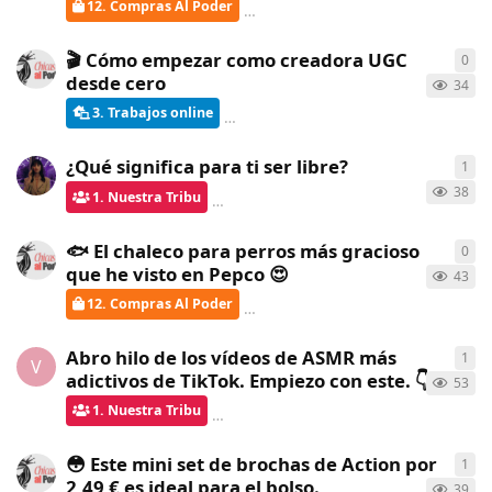
12. Compras Al Poder
ChicasAlPoder
creó
hace 10 días
🎬 Cómo empezar como creadora UGC
0
0
re
desde cero
34
3. Trabajos online
ChicasAlPoder
creó
hace 17 días
¿Qué significa para ti ser libre?
1
1
re
38
1. Nuestra Tribu
Gatita
respondió
hace 17 días
🐟 El chaleco para perros más gracioso
0
0
re
que he visto en Pepco 😍
43
12. Compras Al Poder
ChicasAlPoder
creó
hace 21 días
Abro hilo de los vídeos de ASMR más
1
1
re
V
adictivos de TikTok. Empiezo con este. 👇
53
1. Nuestra Tribu
Gatita
respondió
hace 22 días
😳 Este mini set de brochas de Action por
1
1
re
2,49 € es ideal para el bolso.
39