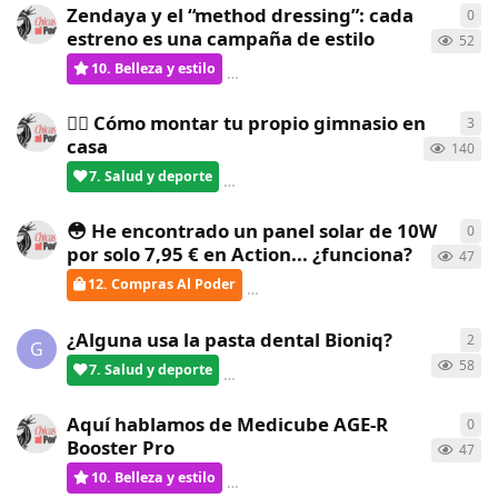
Zendaya y el “method dressing”: cada
0
0
re
estreno es una campaña de estilo
52
10. Belleza y estilo
ChicasAlPoder
creó
hace 25 días
🏋️‍♀️ Cómo montar tu propio gimnasio en
3
3
re
casa
140
7. Salud y deporte
verdementa
respondió
hace 25 día
😳 He encontrado un panel solar de 10W
0
0
re
por solo 7,95 € en Action... ¿funciona?
47
12. Compras Al Poder
ChicasAlPoder
creó
hace 25 días
¿Alguna usa la pasta dental Bioniq?
2
2
re
G
58
7. Salud y deporte
verdementa
respondió
hace 25 día
Aquí hablamos de Medicube AGE-R
0
0
re
Booster Pro
47
10. Belleza y estilo
ChicasAlPoder
creó
hace un mes