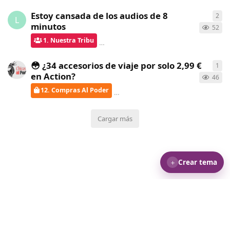
Estoy cansada de los audios de 8
2
2
re
L
minutos
52
1. Nuestra Tribu
verdementa
respondió
hace un mes
😳 ¿34 accesorios de viaje por solo 2,99 €
1
1
re
en Action?
46
12. Compras Al Poder
verdementa
respondió
hace un
Cargar más
＋
Crear tema