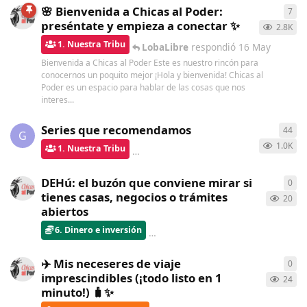
🌸 Bienvenida a Chicas al Poder:
7
7
re
preséntate y empieza a conectar ✨
2.8K
1. Nuestra Tribu
LobaLibre
respondió
16 May
Bienvenida a Chicas al Poder Este es nuestro rincón para
conocernos un poquito mejor ¡Hola y bienvenida! Chicas al
Poder es un espacio para hablar de las cosas que nos
interes...
Series que recomendamos
44
44
r
G
1.0K
1. Nuestra Tribu
bolboreta
respondió
hace 6 días
DEHú: el buzón que conviene mirar si
0
0
re
tienes casas, negocios o trámites
20
abiertos
6. Dinero e inversión
ChicasAlPoder
creó
hace 8 días
✈️ Mis neceseres de viaje
0
0
re
imprescindibles (¡todo listo en 1
24
minuto!) 🧳✨