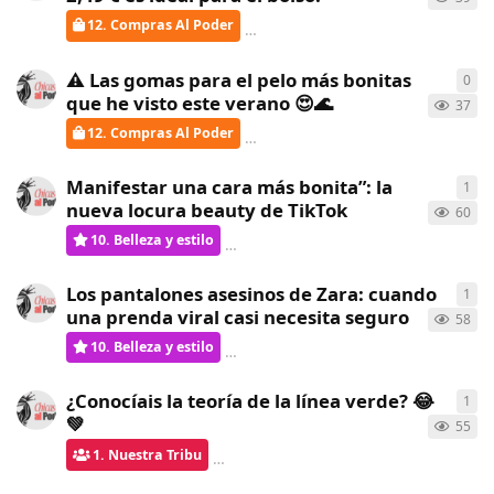
12. Compras Al Poder
Gatita
respondió
hace 22 días
⚠️ Las gomas para el pelo más bonitas
0
0
re
que he visto este verano 😍🌊
37
12. Compras Al Poder
ChicasAlPoder
creó
hace 23 días
Manifestar una cara más bonita”: la
1
1
re
nueva locura beauty de TikTok
60
10. Belleza y estilo
Gatita
respondió
hace 23 días
Los pantalones asesinos de Zara: cuando
1
1
re
una prenda viral casi necesita seguro
58
10. Belleza y estilo
Gatita
respondió
hace 23 días
¿Conocíais la teoría de la línea verde? 😂
1
1
re
💚
55
1. Nuestra Tribu
ChicasAlPoder
respondió
hace 24 dí