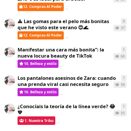
12. Compras Al Poder
Gatita
respondió
hace 23 días
⚠️ Las gomas para el pelo más bonitas
0
0
re
que he visto este verano 😍🌊
37
12. Compras Al Poder
ChicasAlPoder
creó
hace 24 días
Manifestar una cara más bonita”: la
1
1
re
nueva locura beauty de TikTok
60
10. Belleza y estilo
Gatita
respondió
hace 24 días
Los pantalones asesinos de Zara: cuando
1
1
re
una prenda viral casi necesita seguro
58
10. Belleza y estilo
Gatita
respondió
hace 24 días
¿Conocíais la teoría de la línea verde? 😂
1
1
re
💚
55
1. Nuestra Tribu
ChicasAlPoder
respondió
hace 25 dí