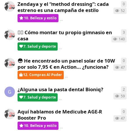
Zendaya y el “method dressing”: cada
0
0
re
estreno es una campaña de estilo
52
10. Belleza y estilo
ChicasAlPoder
creó
hace un mes
🏋️‍♀️ Cómo montar tu propio gimnasio en
3
3
re
casa
140
7. Salud y deporte
verdementa
respondió
hace un me
😳 He encontrado un panel solar de 10W
0
0
re
por solo 7,95 € en Action... ¿funciona?
47
12. Compras Al Poder
ChicasAlPoder
creó
hace un mes
¿Alguna usa la pasta dental Bioniq?
2
2
re
G
59
7. Salud y deporte
verdementa
respondió
hace un me
Aquí hablamos de Medicube AGE-R
0
0
re
Booster Pro
47
10. Belleza y estilo
ChicasAlPoder
creó
hace un mes