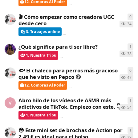
12. Compras Al Poder
ChicasAlPoder
creó
hace 11 días
🎬 Cómo empezar como creadora UGC
0
0
re
desde cero
34
3. Trabajos online
ChicasAlPoder
creó
hace 18 días
¿Qué significa para ti ser libre?
1
1
re
38
1. Nuestra Tribu
Gatita
respondió
hace 18 días
🐟 El chaleco para perros más gracioso
0
0
re
que he visto en Pepco 😍
47
12. Compras Al Poder
ChicasAlPoder
creó
hace 22 días
Abro hilo de los vídeos de ASMR más
1
1
re
V
adictivos de TikTok. Empiezo con este. 👇
54
1. Nuestra Tribu
Gatita
respondió
hace 23 días
😳 Este mini set de brochas de Action por
1
1
re
2,49 € es ideal para el bolso.
39