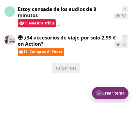
Estoy cansada de los audios de 8
2
2
re
L
minutos
52
1. Nuestra Tribu
verdementa
respondió
hace un mes
😳 ¿34 accesorios de viaje por solo 2,99 €
1
1
re
en Action?
47
12. Compras Al Poder
verdementa
respondió
hace un
Cargar más
＋
Crear tema