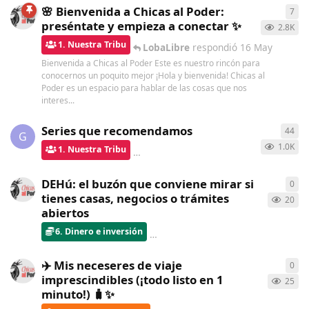
🌸 Bienvenida a Chicas al Poder:
7
7
re
preséntate y empieza a conectar ✨
2.8K
1. Nuestra Tribu
LobaLibre
respondió
16 May
Bienvenida a Chicas al Poder Este es nuestro rincón para
conocernos un poquito mejor ¡Hola y bienvenida! Chicas al
Poder es un espacio para hablar de las cosas que nos
interes...
Series que recomendamos
44
44
r
G
1.0K
1. Nuestra Tribu
bolboreta
respondió
hace 7 días
DEHú: el buzón que conviene mirar si
0
0
re
tienes casas, negocios o trámites
20
abiertos
6. Dinero e inversión
ChicasAlPoder
creó
hace 9 días
✈️ Mis neceseres de viaje
0
0
re
imprescindibles (¡todo listo en 1
25
minuto!) 🧳✨