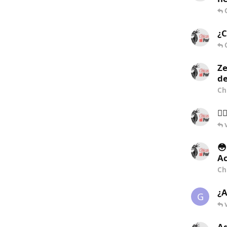
¿C
Ze
de
Ch
🏋
😳
Ac
Ch
¿A
G
Aq