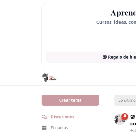
Aprend
Cursos, ideas, co
🎁 Regalo de bi
Crear tema
Lo último
🌸
Discusiones
co
Etiquetas