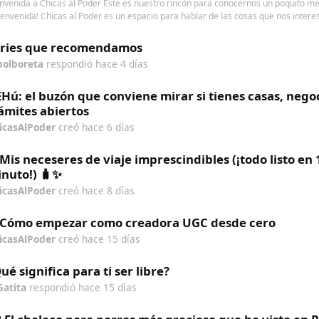
nvenida a Chicas al Poder Este es nuestro rincón para conocernos un poquito me
ienvenida! Chicas al Poder es un espacio para hablar de las cosas que nos interes
eries que recomendamos
bolboreta
respondió
hace 4 días
Hú: el buzón que conviene mirar si tienes casas, nego
ámites abiertos
icasAlPoder
creó
hace 6 días
 Mis neceseres de viaje imprescindibles (¡todo listo en 
nuto!) 🧳✨
icasAlPoder
creó
hace 8 días
 Cómo empezar como creadora UGC desde cero
icasAlPoder
creó
hace 15 días
ué significa para ti ser libre?
Gatita
respondió
hace 15 días