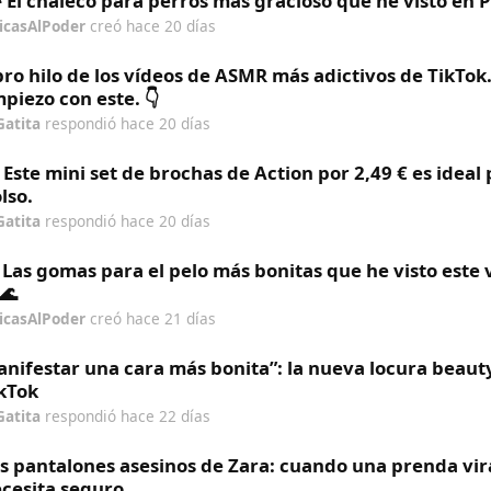
 El chaleco para perros más gracioso que he visto en 
icasAlPoder
creó
hace 20 días
ro hilo de los vídeos de ASMR más adictivos de TikTok
piezo con este. 👇
Gatita
respondió
hace 20 días
 Este mini set de brochas de Action por 2,49 € es ideal 
lso.
Gatita
respondió
hace 20 días
 Las gomas para el pelo más bonitas que he visto este
🌊
icasAlPoder
creó
hace 21 días
nifestar una cara más bonita”: la nueva locura beaut
kTok
Gatita
respondió
hace 22 días
s pantalones asesinos de Zara: cuando una prenda vira
cesita seguro