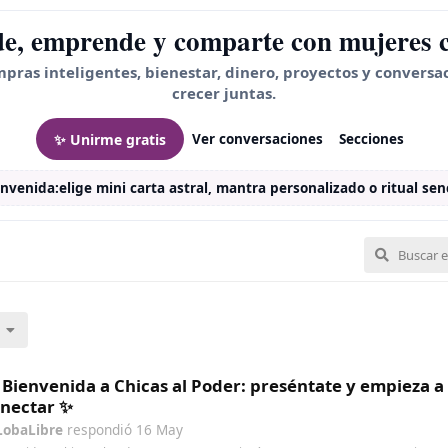
e, emprende y comparte con mujeres 
mpras inteligentes, bienestar, dinero, proyectos y conversa
crecer juntas.
✨ Unirme gratis
Ver conversaciones
Secciones
envenida:
elige mini carta astral, mantra personalizado o ritual senc
 Bienvenida a Chicas al Poder: preséntate y empieza a
nectar ✨
LobaLibre
respondió
16 May