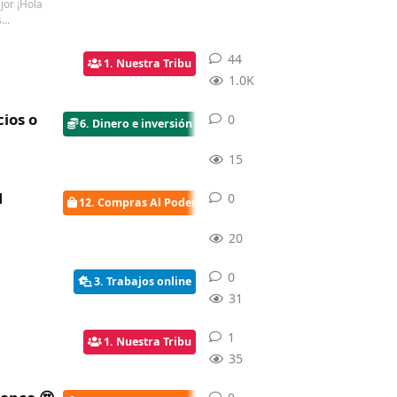
jor ¡Hola
...
44
44
respuestas
1. Nuestra Tribu
1.0K
cios o
0
0
respuestas
6. Dinero e inversión
15
1
0
0
respuestas
12. Compras Al Poder
20
0
0
respuestas
3. Trabajos online
31
1
1
respuesta
1. Nuestra Tribu
35