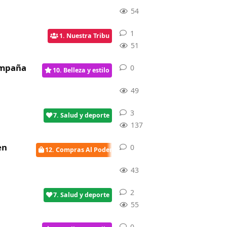
54
1
1
respuesta
1. Nuestra Tribu
51
ampaña
0
0
respuestas
10. Belleza y estilo
49
3
3
respuestas
7. Salud y deporte
137
en
0
0
respuestas
12. Compras Al Poder
43
2
2
respuestas
7. Salud y deporte
55
0
0
respuestas