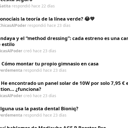
Gatita
respondió
hace 22 días
onocíais la teoría de la línea verde? 😂💚
ChicasAlPoder
respondió
hace 23 días
ndaya y el “method dressing”: cada estreno es una c
 estilo
icasAlPoder
creó
hace 23 días
️‍♀️ Cómo montar tu propio gimnasio en casa
verdementa
respondió
hace 23 días
 He encontrado un panel solar de 10W por solo 7,95 € 
tion... ¿funciona?
icasAlPoder
creó
hace 23 días
lguna usa la pasta dental Bioniq?
verdementa
respondió
hace 23 días
uí hablamos de Medicube AGE-R Booster Pro