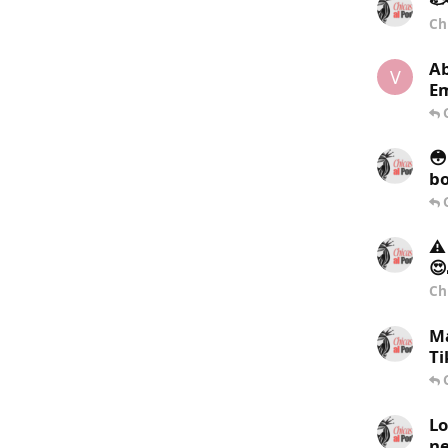
🐟
Ch
Ab
V
Em
😳
bo
⚠️
😍
Ch
Ma
Ti
Lo
ne