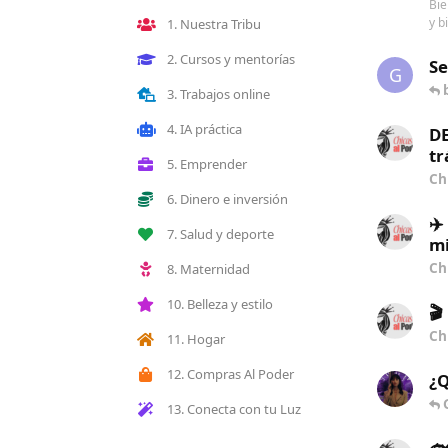
Bie
y b
1. Nuestra Tribu
2. Cursos y mentorías
S
G
3. Trabajos online
4. IA práctica
DE
tr
5. Emprender
Ch
6. Dinero e inversión
✈️
7. Salud y deporte
mi
Ch
8. Maternidad
10. Belleza y estilo
🎬
Ch
11. Hogar
12. Compras Al Poder
¿Q
13. Conecta con tu Luz