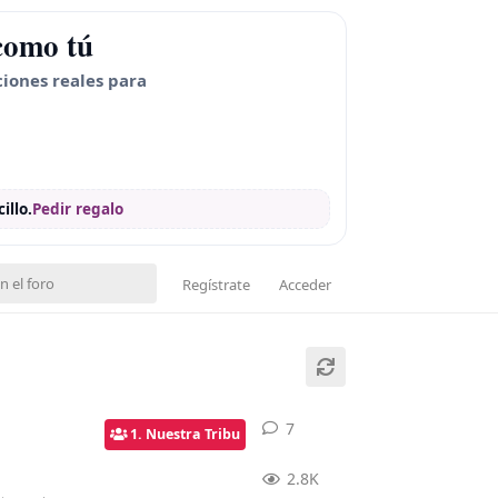
como tú
ciones reales para
illo.
Pedir regalo
Regístrate
Acceder
7
7
respuestas
1. Nuestra Tribu
2.8K