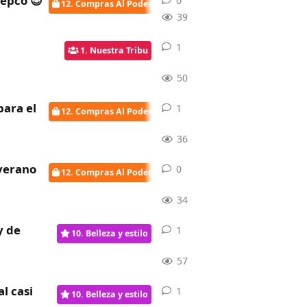
Pepco 😍
0
0
respuestas
12. Compras Al Poder
39
.
1
1
respuesta
1. Nuestra Tribu
50
para el
1
1
respuesta
12. Compras Al Poder
36
 verano
0
0
respuestas
12. Compras Al Poder
34
y de
1
1
respuesta
10. Belleza y estilo
57
l casi
1
1
respuesta
10. Belleza y estilo