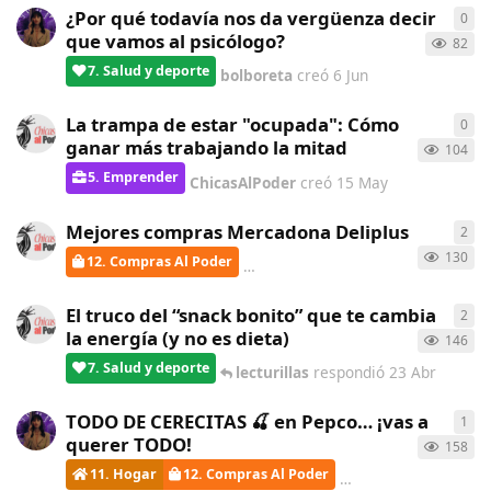
¿Por qué todavía nos da vergüenza decir
0
0
re
que vamos al psicólogo?
82
7. Salud y deporte
bolboreta
creó
6 Jun
La trampa de estar "ocupada": Cómo
0
0
re
ganar más trabajando la mitad
104
5. Emprender
ChicasAlPoder
creó
15 May
Mejores compras Mercadona Deliplus
2
2
re
130
12. Compras Al Poder
AlmadelSur
respondió
28 Abr
El truco del “snack bonito” que te cambia
2
2
re
la energía (y no es dieta)
146
7. Salud y deporte
lecturillas
respondió
23 Abr
TODO DE CERECITAS 🍒 en Pepco… ¡vas a
1
1
re
querer TODO!
158
11. Hogar
12. Compras Al Poder
lecturillas
respond