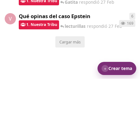
1. Nuestra Tribu
Gatita
respondió
27 Feb
Qué opinas del caso Epstein
6
6
re
V
169
1. Nuestra Tribu
lecturillas
respondió
27 Feb
Cargar más
＋
Crear tema