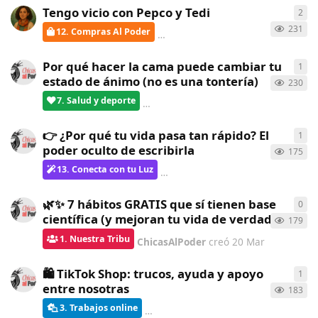
Tengo vicio con Pepco y Tedi
2
2
re
231
12. Compras Al Poder
verdementa
respondió
23 Mar
Por qué hacer la cama puede cambiar tu
1
1
re
estado de ánimo (no es una tontería)
230
7. Salud y deporte
verdementa
respondió
23 Mar
👉 ¿Por qué tu vida pasa tan rápido? El
1
1
re
poder oculto de escribirla
175
13. Conecta con tu Luz
verdementa
respondió
23 Mar
🌿✨ 7 hábitos GRATIS que sí tienen base
0
0
re
científica (y mejoran tu vida de verdad)
179
1. Nuestra Tribu
ChicasAlPoder
creó
20 Mar
🛍️ TikTok Shop: trucos, ayuda y apoyo
1
1
re
entre nosotras
183
3. Trabajos online
LobaLibre
respondió
17 Mar