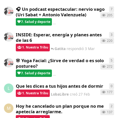
🎧 Un podcast espectacular: nervio vago
7
7
re
(Uri Sabat + Antonio Valenzuela)
205
7. Salud y deporte
verdementa
respondió
17 Mar
INSIDE: Esperar, energía y planes antes
3
3
re
de las 6
220
1. Nuestra Tribu
Gatita
respondió
3 Mar
🌸 Yoga Facial: ¿Sirve de verdad o es solo
5
5
re
postureo?
272
7. Salud y deporte
verdementa
respondió
28 Feb
Que les dices a tus hijos antes de dormir
0
0
re
L
177
1. Nuestra Tribu
LobaLibre
creó
27 Feb
Hoy he cancelado un plan porque no me
2
2
re
M
apetecía arreglarme.
137