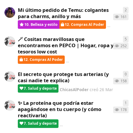
Mi último pedido de Temu: colgantes
2
2
re
para charms, anillo y más
161
10. Belleza y estilo
12. Compras Al Poder
bolboreta
🪄 Cositas maravillosas que
5
5
re
encontramos en PEPCO | Hogar, ropa y
252
tesoros low cost
12. Compras Al Poder
ChicasAlPoder
respondió
1 Abr
El secreto que protege tus arterias (y
0
0
re
casi nadie te explica)
158
7. Salud y deporte
ChicasAlPoder
creó
26 Mar
✨ La proteína que podría estar
1
1
re
apagándose en tu cuerpo (y cómo
178
reactivarla)
7. Salud y deporte
LobaLibre
respondió
24 Mar