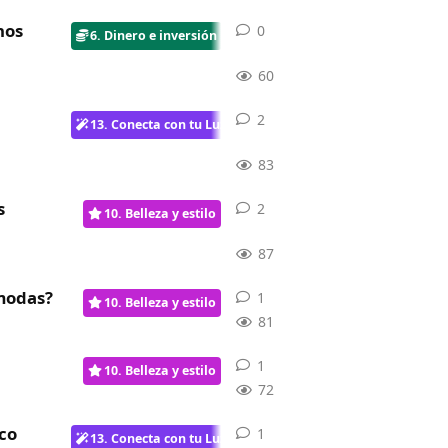
nos
0
0
respuestas
6. Dinero e inversión
60
2
2
respuestas
13. Conecta con tu Luz
83
s
2
2
respuestas
10. Belleza y estilo
87
ómodas?
1
1
respuesta
10. Belleza y estilo
81
1
1
respuesta
10. Belleza y estilo
72
co
1
1
respuesta
13. Conecta con tu Luz