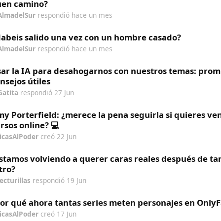
uen camino?
AlmadelSur
respondió
hace un mes
abeis salido una vez con un hombre casado?
AlmadelSur
respondió
hace un mes
ar la IA para desahogarnos con nuestros temas: prom
nsejos útiles
Gatita
respondió
27 Jun
y Porterfield: ¿merece la pena seguirla si quieres ve
rsos online? 💻
icasAlPoder
creó
22 Jun
stamos volviendo a querer caras reales después de ta
ltro?
lecturillas
respondió
19 Jun
or qué ahora tantas series meten personajes en Only
icasAlPoder
creó
17 Jun