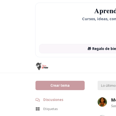
Aprend
Cursos, ideas, co
🎁 Regalo de bi
Crear tema
Lo último
Me
Discusiones
Sa
Etiquetas