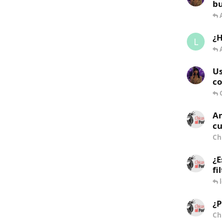
b
¿H
L
Us
co
Am
cu
Ch
¿E
fi
¿P
Ch