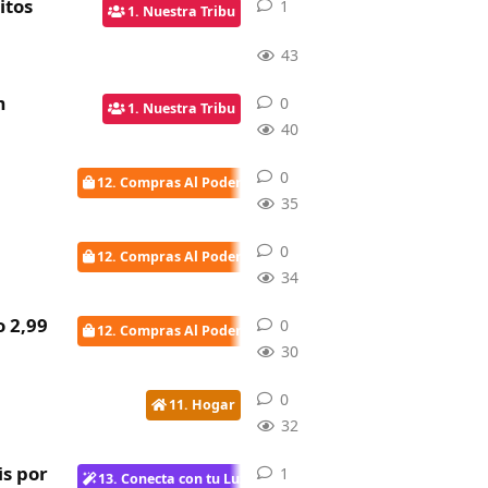
itos
1
1
respuesta
1. Nuestra Tribu
43
m
0
0
respuestas
1. Nuestra Tribu
40
0
0
respuestas
12. Compras Al Poder
35
0
0
respuestas
12. Compras Al Poder
34
o 2,99
0
0
respuestas
12. Compras Al Poder
30
0
0
respuestas
11. Hogar
32
is por
1
1
respuesta
13. Conecta con tu Luz