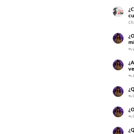
¿C
cu
Ch
¿O
mi
¿A
ve
¿Q
¿O
¿Q