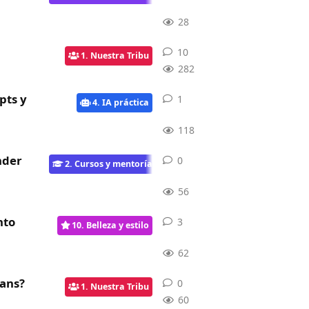
28
10
10
respuestas
1. Nuestra Tribu
282
pts y
1
1
respuesta
4. IA práctica
118
nder
0
0
respuestas
2. Cursos y mentorías
56
nto
3
3
respuestas
10. Belleza y estilo
62
Fans?
0
0
respuestas
1. Nuestra Tribu
60