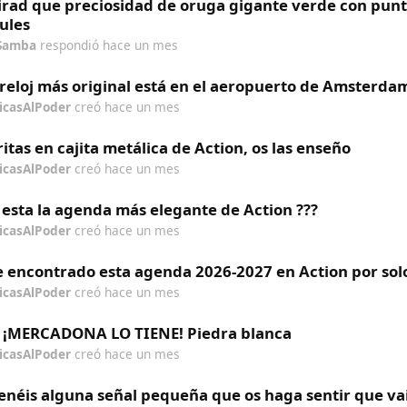
rad que preciosidad de oruga gigante verde con punt
ules
Samba
respondió
hace un mes
 reloj más original está en el aeropuerto de Amsterda
icasAlPoder
creó
hace un mes
ritas en cajita metálica de Action, os las enseño
icasAlPoder
creó
hace un mes
 esta la agenda más elegante de Action ???
icasAlPoder
creó
hace un mes
 encontrado esta agenda 2026-2027 en Action por sol
icasAlPoder
creó
hace un mes
 ¡MERCADONA LO TIENE! Piedra blanca
icasAlPoder
creó
hace un mes
enéis alguna señal pequeña que os haga sentir que va