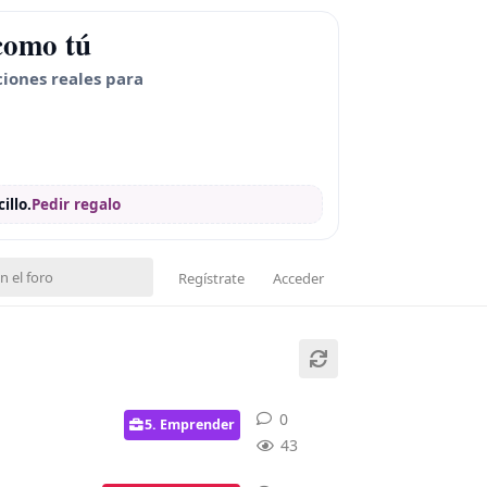
como tú
ciones reales para
illo.
Pedir regalo
Regístrate
Acceder
0
0
respuestas
5. Emprender
43