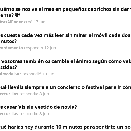
uánto se nos va al mes en pequeños caprichos sin dar
enta? 💸
icasAlPoder
creó
17 Jun
s cuesta cada vez más leer sin mirar el móvil cada dos
nutos?
verdementa
respondió
12 Jun
 vosotras también os cambia el ánimo según cómo vai
stidas?
AlmadelSur
respondió
10 Jun
ué lleváis siempre a un concierto o festival para ir c
lecturillas
respondió
8 Jun
s casaríais sin vestido de novia?
lecturillas
respondió
8 Jun
ué harías hoy durante 10 minutos para sentirte un po